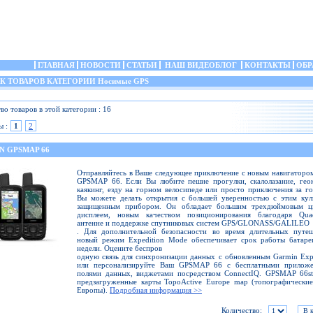
ГЛАВНАЯ
НОВОСТИ
СТАТЬИ
НАШ ВИДЕОБЛОГ
КОНТАКТЫ
ОБР
 ТОВАРОВ КАТЕГОРИИ Носимые GPS
во товаров в этой категории : 16
ы :
1
2
N GPSMAP 66
Отправляйтесь в Ваше следующее приключение с новым навигаторо
GPSMAP 66. Если Вы любите пешие прогулки, скалолазание, гео
каякинг, езду на горном велосипеде или просто приключения за г
Вы можете делать открытия с большей уверенностью с этим кул
защищенным прибором. Он обладает большим трехдюймовым ц
дисплеем, новым качеством позиционирования благодаря Quad
антенне и поддержке спутниковых систем GPS/GLONASS/GALILEO
. Для дополнительной безопасности во время длительных путеш
новый режим Expedition Mode обеспечивает срок работы батаре
недели. Оцените беспров
одную связь для синхронизации данных с обновленным Garmin Ex
или персонализируйте Ваш GPSMAP 66 с бесплатными приложе
полями данных, виджетами посредством ConnectIQ. GPSMAP 66st
предзагруженные карты TopoActive Europe map (топографически
Европы).
Подробная информация >>
Количество: