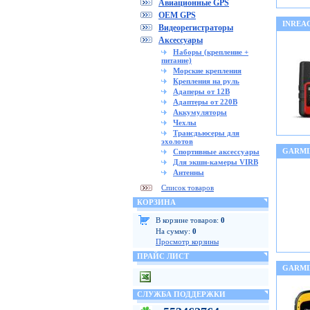
Авиационные GPS
OEM GPS
INREA
Видеорегистраторы
Аксессуары
Наборы (крепление +
питание)
Морские крепления
Крепления на руль
Адаперы от 12В
Адаптеры от 220В
Аккумуляторы
Чехлы
Трансдьюсеры для
эхолотов
GARMI
Спортивные аксессуары
Для экшн-камеры VIRB
Антенны
Список товаров
КОРЗИНА
В корзине товаров:
0
На сумму:
0
Просмотр корзины
ПРАЙС ЛИСТ
GARMI
СЛУЖБА ПОДДЕРЖКИ