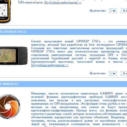
GPS-навигатором.
Подробная информация >>
Количество:
N GPSMAP 276CX
Garmin представляет новый GPSMAP 276Cx – это универс
навигатор, который был разработан на базе легендарного GPSM
Сохраняя все известные замечательные качества предыдущей м
GPSMAP 276Cx имеет ряд технологических преимуществ, так
современная навигационная система, поддержка GPS и GL
увеличенный 5идюймовый дисплей с защитой от бликов, встр
барометрический высотомер, трехосевой компас и многое д
Подробная информация >>
Количество:
N BIRDSEYE
Наверняка, многие пользователи навигаторов GARMIN знают о
полезной функции картографических приборов GARMIN посл
поколения, как загрузка в них растровых топографических
привязанных по GPS-координатам. Эта функция очень удобна в тех 
которые не еще прорисованы, или совсем не будут прори
картографати-оцифровщиками. Прежде всего, эта функция полез
туристов и различных служб, которые пользуются собственными кар
обозначенными маршрутами или прочими объектами. Например, 
тропинки, мосты, располагающиеся далеко от населённых пункт
людей же, увлекающихся геокешингом, такая возможность - 