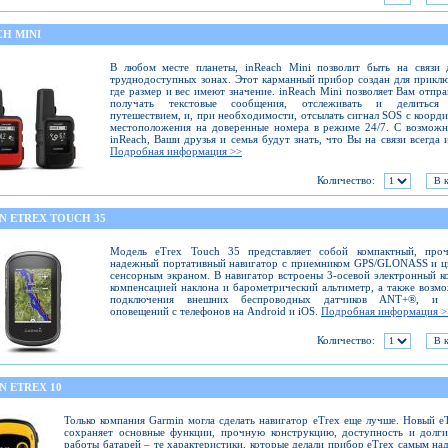
CH MINI
В любом месте планеты, inReach Mini позволит быть на связи 
труднодоступных зонах. Этот карманный прибор создан для прикл
где размер и вес имеют значение. inReach Mini позволяет Вам отпра
получать текстовые сообщения, отслеживать и делиться
путешествием, и, при необходимости, отсылать сигнал SOS с коорд
местоположения на доверенные номера в режиме 24/7. С возмож
inReach, Ваши друзья и семья будут знать, что Вы на связи всегда и
Подробная информация >>
Количество:
N ETREX TOUCH 35
Модель eTrex Touch 35 представляет собой компактный, про
надежный портативный навигатор с приемником GPS/GLONASS и ц
сенсорным экраном. В навигатор встроены 3-осевой электронный к
компенсацией наклона и барометрический альтиметр, а также возм
подключения внешних беспроводных датчиков ANT+®, и 
оповещений с телефонов на Android и iOS.
Подробная информация >
Количество:
N ETREX 10
Только компания Garmin могла сделать навигатор eTrex еще лучше. Новый e
сохраняет основные функции, прочную конструкцию, доступность и долг
работы батарей – те характеристики, которые делали прибор eTrex самым н