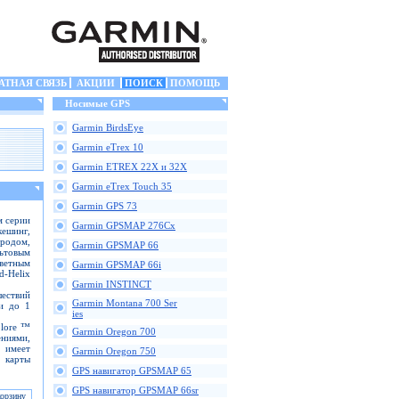
АТНАЯ СВЯЗЬ
АКЦИИ
ПОИСК
ПОМОЩЬ
Носимые GPS
Garmin BirdsEye
Garmin eTrex 10
Garmin ETREX 22X и 32X
Garmin eTrex Touch 35
Garmin GPS 73
м серии
Garmin GPSMAP 276Cx
кешинг,
ородом,
Garmin GPSMAP 66
ьтовым
ветным
Garmin GPSMAP 66i
-Helix
Garmin INSTINCT
ествий
Garmin Montana 700 Ser
и до 1
ies
plore ™
Garmin Oregon 700
ниями,
 имеет
Garmin Oregon 750
е карты
GPS навигатор GPSMAP 65
GPS навигатор GPSMAP 66sr