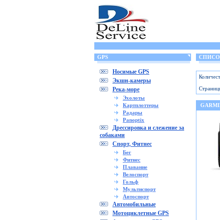
GPS
СПИСОК
Носимые GPS
Количест
Экшн-камеры
Страниц
Река-море
Эхолоты
Картплоттеры
GARMI
Радары
Panoptix
Дрессировка и слежение за
собаками
Спорт, Фитнес
Бег
Фитнес
Плавание
Велоспорт
Гольф
Мультиспорт
Автоспорт
Автомобильные
Мотоциклетные GPS