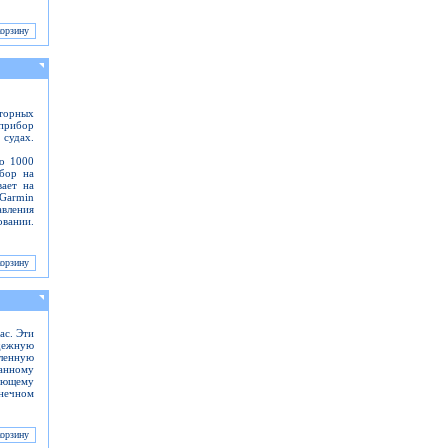
оторных
прибор
 судах.
до 1000
ибор на
вает на
Garmin
вления
вании.
ас. Эти
адежную
ленную
анному
дающему
нечном