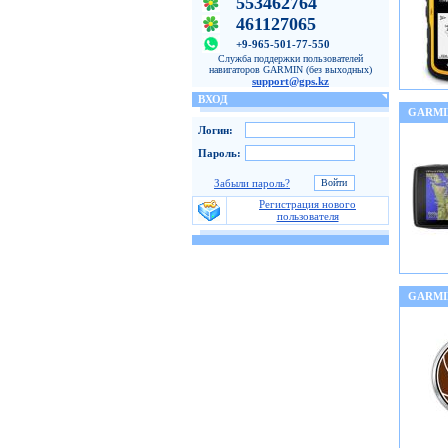
553462764
461127065
+9-965-501-77-550
Служба поддержки пользователей
навигаторов GARMIN (без выходных)
support@gps.kz
ВХОД
GARMI
Логин:
Пароль:
Забыли пароль?
Регистрация нового
пользователя
GARMI