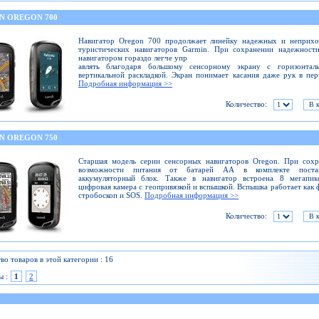
N OREGON 700
Навигатор Оregon 700 продолжает линейку надежных и неприхо
туристических навигаторов Garmin. При сохранении надежности
навигатором гораздо легче упр
авлять благодаря большому сенсорному экрану с горизонтал
вертикальной раскладкой. Экран понимает касания даже рук в пер
Подробная информация >>
Количество:
N OREGON 750
Старшая модель серии сенсорных навигаторов Oregon. При сохр
возможности питания от батарей АА в комплекте постав
аккумуляторный блок. Также в навигатор встроена 8 мегапикс
цифровая камера с геопривязкой и вспышкой. Вспышка работает как 
стробоскоп и SOS.
Подробная информация >>
Количество:
во товаров в этой категории : 16
ы :
1
2