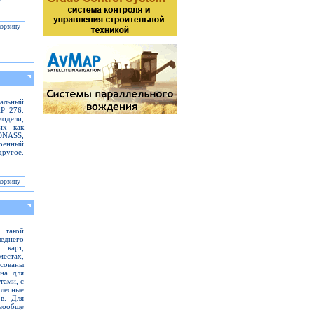
альный
AP 276.
одели,
их как
ONASS,
оенный
ругое.
 такой
еднего
 карт,
местах,
сованы
на для
тами, с
лесные
ов. Для
вообще