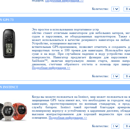
подарок.
Подробная информация >>
Количество:
N GPS 73
Это простое в использовании портативное устр
ойство станет отличным навигатором для небольших катеров, м
судов и парусников, не оборудованных картплоттером. Также 
может использоваться в качестве резервного навигатора на любых
Устройство, оснащенное высокочу
вствительным GPS-приемником, позволяет отметить и сохранить 
маршрутных точек и 100 треков для навигации. Используйте пр
суше и на воде. При случайном падении в воду устройство пла
поверхности. Навигатор предлагает функции для парусников 
SailAssist™, включая виртуальную линию старта, линию напра
движения, счетчики обратного отсчета и помощь при лавиро
Подробная информация >>
Количество:
N INSTINCT
Когда вы можете положиться на Instinct, мир может положиться на в
защищенные GPS часы имеют все, что необходимо за городом: н
навигацию, протестированную по военным стандартам, и прод
службу батареи. Instinct такой прочный благодаря армиров
полимерному корпусу и устойчивому к царапинам дисплею, обла
высоким контрастированием для хорошей видимости при сол
освещении.
Подробная информация >>
Количество: