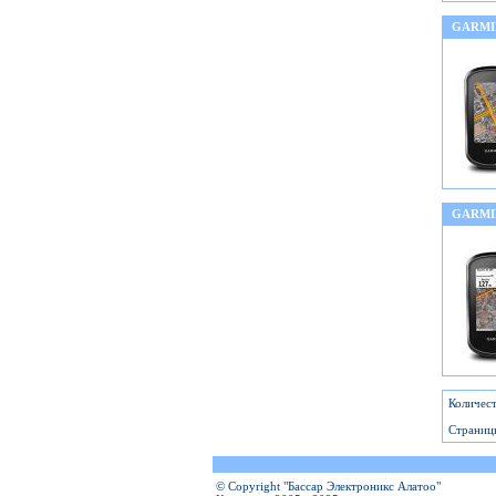
GARMI
GARMI
Количест
Страниц
© Copyright "Бассар Электроникс Алатоо"