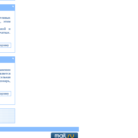
тливых
, этим
ьной и
чатках.
анении
ляется
ельная
фонарь,