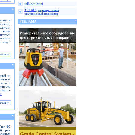
inReach Mini
TREAD рекреационный
спутниковый навигатор
даже в
РЕКЛАМА
ючений,
влять и
 своим
инатами
ностями
 везде.
чный и
ветным
омпас с
ожность
смарт-
>
Trex 10
ий срок
адежным