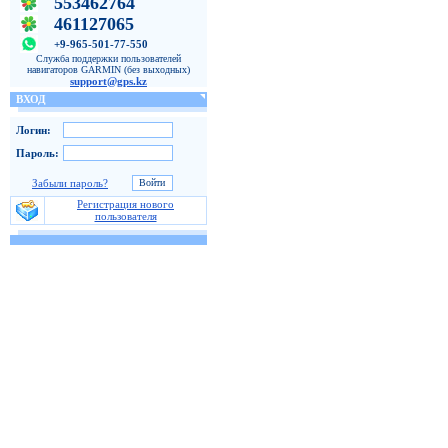
553462764
461127065
+9-965-501-77-550
Служба поддержки пользователей
навигаторов GARMIN (без выходных)
support@gps.kz
ВХОД
Логин:
Пароль:
Забыли пароль?
Регистрация нового
пользователя