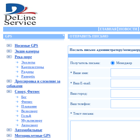
ГЛАВНАЯ
НОВОСТИ
GPS
ОТПРАВИТЬ ПИСЬМО
Носимые GPS
Послать письмо администратору/менеджеру
Экшн-камеры
Река-море
Эхолоты
Получатель письма:
Менеджер
Картплоттеры
Радары
* Ваше имя:
Panoptix
Дрессировка и слежение за
* Ваш E-mail:
собаками
Спорт, Фитнес
Ваш город:
Бег
Фитнес
Ваш телефон:
Плавание
Велоспорт
* Текст письма:
Гольф
Мультиспорт
Автоспорт
Автомобильные
Мотоциклетные GPS