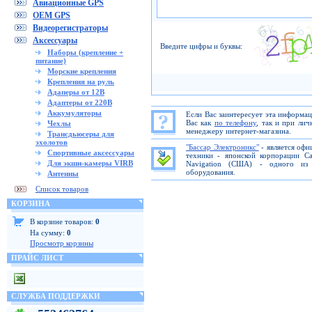
Авиационные GPS
OEM GPS
Видеорегистраторы
Аксессуары
Введите цифры и буквы:
Наборы (крепление +
питание)
Морские крепления
Крепления на руль
Адаперы от 12В
Адаптеры от 220В
Аккумуляторы
Если Вас заинтересует эта информа
Вас как
по телефону
, так и при ли
Чехлы
менеджеру интернет-магазина.
Трансдьюсеры для
эхолотов
"Бассар Электроникс"
- является офи
Спортивные аксессуары
техники - японской корпорации C
Для экшн-камеры VIRB
Navigation (США) - одного из 
оборудования.
Антенны
Список товаров
КОРЗИНА
В корзине товаров:
0
На сумму:
0
Просмотр корзины
ПРАЙС ЛИСТ
СЛУЖБА ПОДДЕРЖКИ