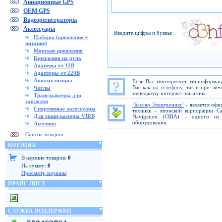
Авиационные GPS
OEM GPS
Видеорегистраторы
Аксессуары
Введите цифры и буквы:
Наборы (крепление +
питание)
Морские крепления
Крепления на руль
Адаперы от 12В
Адаптеры от 220В
Аккумуляторы
Если Вас заинтересует эта информа
Вас как
по телефону
, так и при ли
Чехлы
менеджеру интернет-магазина.
Трансдьюсеры для
эхолотов
"Бассар Электроникс"
- является офи
Спортивные аксессуары
техники - японской корпорации C
Для экшн-камеры VIRB
Navigation (США) - одного из 
оборудования.
Антенны
Список товаров
КОРЗИНА
В корзине товаров:
0
На сумму:
0
Просмотр корзины
ПРАЙС ЛИСТ
СЛУЖБА ПОДДЕРЖКИ