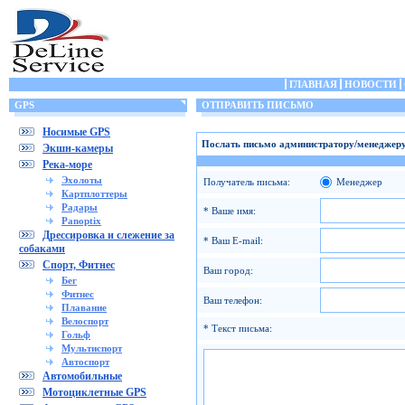
ГЛАВНАЯ
НОВОСТИ
GPS
ОТПРАВИТЬ ПИСЬМО
Носимые GPS
Послать письмо администратору/менеджеру
Экшн-камеры
Река-море
Эхолоты
Получатель письма:
Менеджер
Картплоттеры
Радары
* Ваше имя:
Panoptix
Дрессировка и слежение за
* Ваш E-mail:
собаками
Спорт, Фитнес
Ваш город:
Бег
Фитнес
Ваш телефон:
Плавание
Велоспорт
* Текст письма:
Гольф
Мультиспорт
Автоспорт
Автомобильные
Мотоциклетные GPS