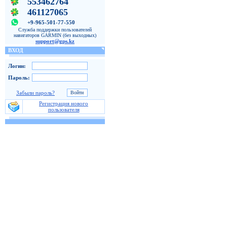
553462764
461127065
+9-965-501-77-550
Служба поддержки пользователей
навигаторов GARMIN (без выходных)
support@gps.kz
ВХОД
Логин:
Пароль:
Забыли пароль?
Регистрация нового
пользователя