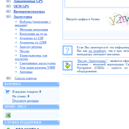
Авиационные GPS
OEM GPS
Видеорегистраторы
Аксессуары
Введите цифры и буквы:
Наборы (крепление +
питание)
Морские крепления
Крепления на руль
Адаперы от 12В
Адаптеры от 220В
Аккумуляторы
Если Вас заинтересует эта информа
Вас как
по телефону
, так и при ли
Чехлы
менеджеру интернет-магазина.
Трансдьюсеры для
эхолотов
"Бассар Электроникс"
- является офи
Спортивные аксессуары
техники - японской корпорации C
Для экшн-камеры VIRB
Navigation (США) - одного из 
оборудования.
Антенны
Список товаров
КОРЗИНА
В корзине товаров:
0
На сумму:
0
Просмотр корзины
ПРАЙС ЛИСТ
СЛУЖБА ПОДДЕРЖКИ