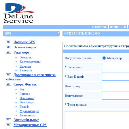
ГЛАВНАЯ
НОВОСТИ
GPS
ОТПРАВИТЬ ПИСЬМО
Носимые GPS
Послать письмо администратору/менеджеру
Экшн-камеры
Река-море
Эхолоты
Получатель письма:
Менеджер
Картплоттеры
Радары
* Ваше имя:
Panoptix
Дрессировка и слежение за
* Ваш E-mail:
собаками
Спорт, Фитнес
Ваш город:
Бег
Фитнес
Ваш телефон:
Плавание
Велоспорт
* Текст письма:
Гольф
Мультиспорт
Автоспорт
Автомобильные
Мотоциклетные GPS