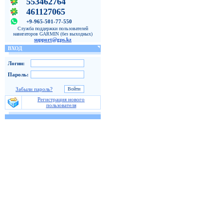
553462764
461127065
+9-965-501-77-550
Служба поддержки пользователей
навигаторов GARMIN (без выходных)
support@gps.kz
ВХОД
Логин:
Пароль:
Забыли пароль?
Регистрация нового
пользователя