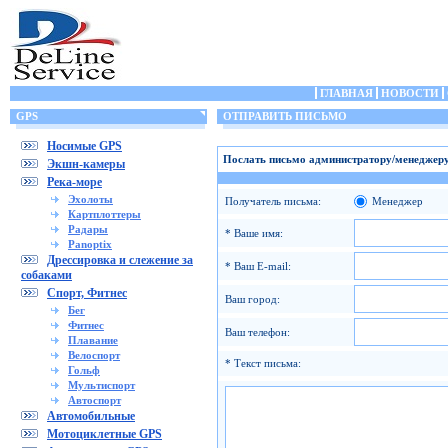
ГЛАВНАЯ
НОВОСТИ
GPS
ОТПРАВИТЬ ПИСЬМО
Носимые GPS
Послать письмо администратору/менеджеру
Экшн-камеры
Река-море
Эхолоты
Получатель письма:
Менеджер
Картплоттеры
Радары
* Ваше имя:
Panoptix
Дрессировка и слежение за
* Ваш E-mail:
собаками
Спорт, Фитнес
Ваш город:
Бег
Фитнес
Ваш телефон:
Плавание
Велоспорт
* Текст письма:
Гольф
Мультиспорт
Автоспорт
Автомобильные
Мотоциклетные GPS