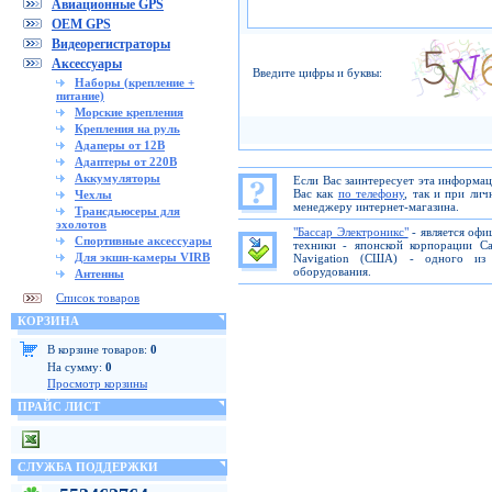
Авиационные GPS
OEM GPS
Видеорегистраторы
Аксессуары
Введите цифры и буквы:
Наборы (крепление +
питание)
Морские крепления
Крепления на руль
Адаперы от 12В
Адаптеры от 220В
Аккумуляторы
Если Вас заинтересует эта информа
Вас как
по телефону
, так и при ли
Чехлы
менеджеру интернет-магазина.
Трансдьюсеры для
эхолотов
"Бассар Электроникс"
- является офи
Спортивные аксессуары
техники - японской корпорации C
Для экшн-камеры VIRB
Navigation (США) - одного из 
оборудования.
Антенны
Список товаров
КОРЗИНА
В корзине товаров:
0
На сумму:
0
Просмотр корзины
ПРАЙС ЛИСТ
СЛУЖБА ПОДДЕРЖКИ