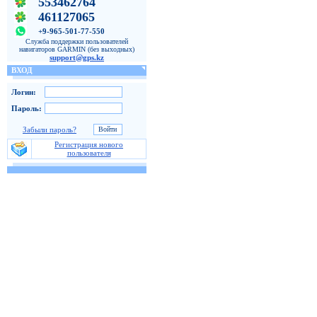
553462764
461127065
+9-965-501-77-550
Служба поддержки пользователей
навигаторов GARMIN (без выходных)
support@gps.kz
ВХОД
Логин:
Пароль:
Забыли пароль?
Регистрация нового
пользователя