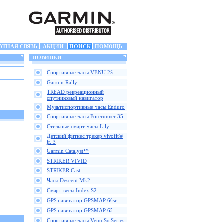
АТНАЯ СВЯЗЬ
АКЦИИ
ПОИСК
ПОМОЩЬ
НОВИНКИ
Спортивные часы VENU 2S
Garmin Rally
TREAD рекреационный
спутниковый навигатор
Мультиспортивные часы Enduro
Спортивные часы Forerunner 35
Стильные смарт-часы Lily
Детский фитнес трекер vivofit®
jr. 3
Garmin Catalyst™
STRIKER VIVID
STRIKER Cast
Часы Descent Mk2
Смарт-весы Index S2
GPS навигатор GPSMAP 66sr
GPS навигатор GPSMAP 65
Спортивные часы Venu Sq Series