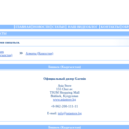
ГЛАВНАЯ
НОВОСТИ
СТАТЬИ
НАШ ВИДЕОБЛОГ
КОНТАКТЫ
ОБР
КТЫ
ми связаться.
кек
Алматы (Казахстан)
гызстан)
Бишкек (Кыргызстан)
Официальный дилер Garmin
Asia Store
155 Chui av.
TSUM Shopping Mall
Bishkek, Kyrgyzstan
www.asiastore.kg
+9-962-200-111-11
E-mail:
info@asiastore.kg
Бишкек (Кыргызстан)