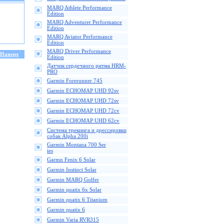
MARQ Athlete Performance
Edition
MARQ Adventurer Performance
Edition
MARQ Aviator Performance
Edition
MARQ Driver Performance
Наверх
Edition
Датчик сердечного ритма HRM-
PRO
Garmin Forerunner 745
Garmin ECHOMAP UHD 92sv
Garmin ECHOMAP UHD 72sv
Garmin ECHOMAP UHD 72cv
Garmin ECHOMAP UHD 62cv
Cистема трекинга и дрессировки
собак Alpha 200i
Garmin Montana 700 Ser
ies
Garmn Fenix 6 Solar
Garmin Instinct Solar
Garmin MARQ Golfer
Garmin quatix 6x Solar
Garmin quatix 6 Titanium
Garmin quatix 6
Garmin Varia RVR315