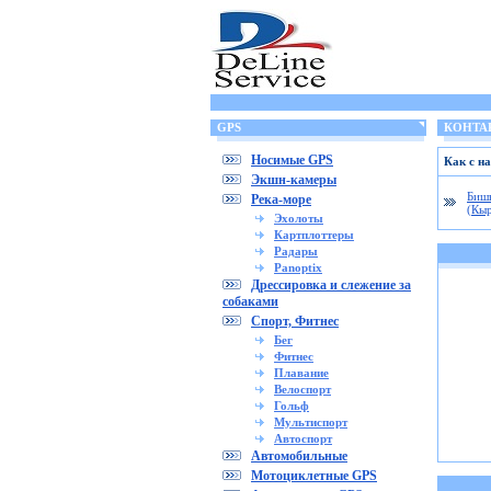
GPS
КОНТА
Носимые GPS
Как с на
Экшн-камеры
Биш
Река-море
(Кыр
Эхолоты
Картплоттеры
Радары
Panoptix
Дрессировка и слежение за
собаками
Спорт, Фитнес
Бег
Фитнес
Плавание
Велоспорт
Гольф
Мультиспорт
Автоспорт
Автомобильные
Мотоциклетные GPS