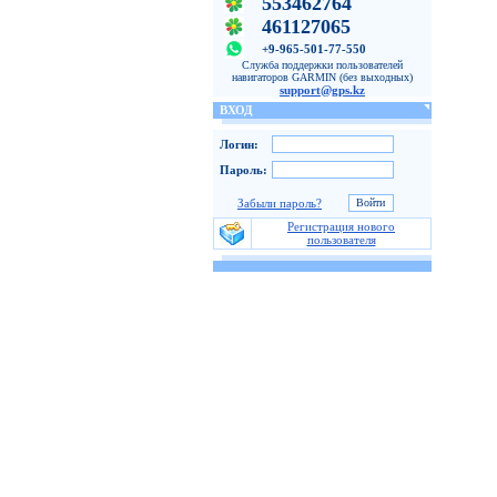
553462764
461127065
+9-965-501-77-550
Служба поддержки пользователей
навигаторов GARMIN (без выходных)
support@gps.kz
ВХОД
Логин:
Пароль:
Забыли пароль?
Регистрация нового
пользователя