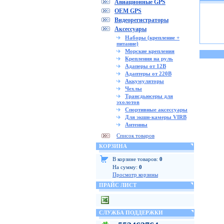
Авиационные GPS
OEM GPS
Видеорегистраторы
Аксессуары
Наборы (крепление +
питание)
Морские крепления
Крепления на руль
Адаперы от 12В
Адаптеры от 220В
Аккумуляторы
Чехлы
Трансдьюсеры для
эхолотов
Спортивные аксессуары
Для экшн-камеры VIRB
Антенны
Список товаров
КОРЗИНА
В корзине товаров:
0
На сумму:
0
Просмотр корзины
ПРАЙС ЛИСТ
СЛУЖБА ПОДДЕРЖКИ