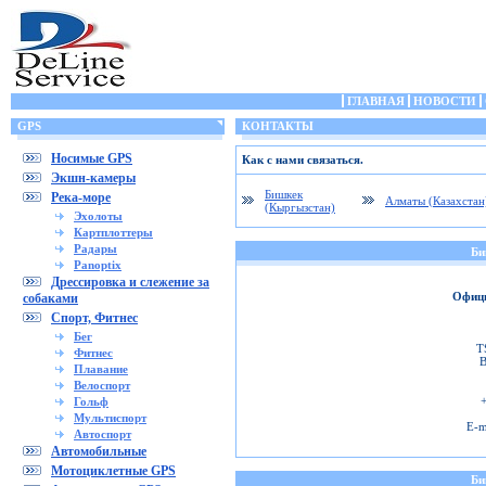
ГЛАВНАЯ
НОВОСТИ
GPS
КОНТАКТЫ
Носимые GPS
Как с нами связаться.
Экшн-камеры
Бишкек
Река-море
Алматы (Казахстан
(Кыргызстан)
Эхолоты
Картплоттеры
Радары
Би
Panoptix
Дрессировка и слежение за
Офици
собаками
Спорт, Фитнес
Бег
T
Фитнес
B
Плавание
Велоспорт
Гольф
Мультиспорт
E-m
Автоспорт
Автомобильные
Мотоциклетные GPS
Би