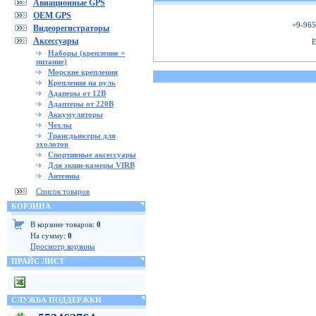
Авиационные GPS
OEM GPS
+9-965
Видеорегистраторы
Аксессуары
E
Наборы (крепление +
питание)
Морские крепления
Крепления на руль
Адаперы от 12В
Адаптеры от 220В
Аккумуляторы
Чехлы
Трансдьюсеры для
эхолотов
Спортивные аксессуары
Для экшн-камеры VIRB
Антенны
Список товаров
КОРЗИНА
В корзине товаров:
0
На сумму:
0
Просмотр корзины
ПРАЙС ЛИСТ
СЛУЖБА ПОДДЕРЖКИ