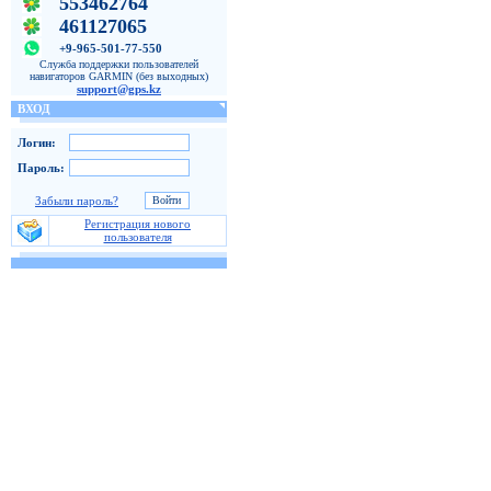
553462764
461127065
+9-965-501-77-550
Служба поддержки пользователей
навигаторов GARMIN (без выходных)
support@gps.kz
ВХОД
Логин:
Пароль:
Забыли пароль?
Регистрация нового
пользователя