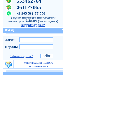
553462764
461127065
+9-965-501-77-550
Служба поддержки пользователей
навигаторов GARMIN (без выходных)
support@gps.kz
ВХОД
Логин:
Пароль:
Забыли пароль?
Регистрация нового
пользователя