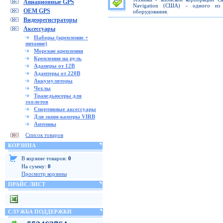
Авиационные GPS
Navigation (США) - одного из 
OEM GPS
оборудования.
Видеорегистраторы
Аксессуары
Наборы (крепление +
питание)
Морские крепления
Крепления на руль
Адаперы от 12В
Адаптеры от 220В
Аккумуляторы
Чехлы
Трансдьюсеры для
эхолотов
Спортивные аксессуары
Для экшн-камеры VIRB
Антенны
Список товаров
КОРЗИНА
В корзине товаров:
0
На сумму:
0
Просмотр корзины
ПРАЙС ЛИСТ
СЛУЖБА ПОДДЕРЖКИ