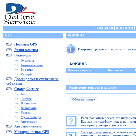
ГЛАВНАЯ
НОВОСТИ
GPS
КОРЗИНА
Носимые GPS
В корзине хранятся товары, которые в
Экшн-камеры
Река-море
Эхолоты
КОРЗИНА
Картплоттеры
Радары
Название товара
Количество
Panoptix
Дрессировка и слежение за
собаками
Количество товаров в корзине:
Спорт, Фитнес
Бег
Фитнес
Плавание
Велоспорт
Гольф
Мультиспорт
Если Вас заинтересует эта информа
Автоспорт
Вас как
по телефону
, так и при ли
менеджеру интернет-магазина.
Автомобильные
Мотоциклетные GPS
"Бассар Электроникс"
- является офи
техники - японской корпорации C