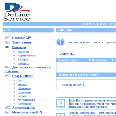
ГЛАВНАЯ
НОВОСТИ
GPS
КОРЗИНА
Носимые GPS
В корзине хранятся товары, которые в
Экшн-камеры
Река-море
Эхолоты
КОРЗИНА
Картплоттеры
Радары
Название товара
Количество
Panoptix
Дрессировка и слежение за
собаками
Количество товаров в корзине:
Спорт, Фитнес
Бег
Фитнес
Плавание
Велоспорт
Гольф
Мультиспорт
Если Вас заинтересует эта информа
Автоспорт
Вас как
по телефону
, так и при ли
менеджеру интернет-магазина.
Автомобильные
Мотоциклетные GPS
"Бассар Электроникс"
- является офи
техники - японской корпорации C