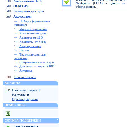
Авиационные GPS
Navigation (США) - одного из 
OEM GPS
оборудования.
Видеорегистраторы
Аксессуары
Наборы (крепление +
питание)
Морские крепления
Крепления на руль
Адаперы от 12В
Адаптеры от 220В
Аккумуляторы
Чехлы
Трансдьюсеры для
эхолотов
Спортивные аксессуары
Для экшн-камеры VIRB
Антенны
Список товаров
КОРЗИНА
В корзине товаров:
0
На сумму:
0
Просмотр корзины
ПРАЙС ЛИСТ
СЛУЖБА ПОДДЕРЖКИ