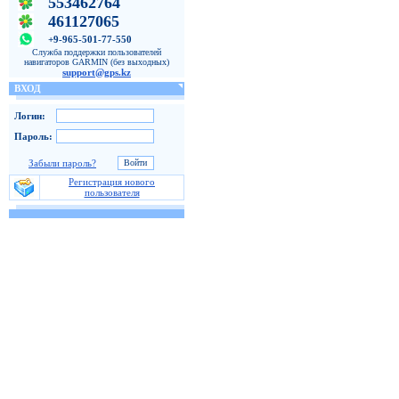
553462764
461127065
+9-965-501-77-550
Служба поддержки пользователей
навигаторов GARMIN (без выходных)
support@gps.kz
ВХОД
Логин:
Пароль:
Забыли пароль?
Регистрация нового
пользователя