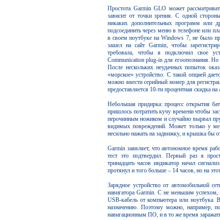
Простота Garmin GLO может рассматриватьс
зависит от точки зрения. С одной сторон
никаких дополнительных программ или др
подсоединить через меню в телефоне или пл
в своем ноутбуке на Windows 7, не было пр
зашел на сайт Garmin, чтобы зарегистри
требовала, чтобы я подключил свое у
Communication plug-in для егоопознания. Н
После нескольких неудачных попыток оказ
«морское» устройство. С такой опцией дае
можно ввести серийный номер для регистра
предоставляется 10-ти процентная скидка на 
Небольшая придирка: процесс открытия бат
пришлось потратить кучу времени чтобы зас
перочинным ножиком и случайно вырвал пруж
видимых повреждений. Может только у ме
несильно нажать на задвижку, и крышка бы о
Garmin заявляет, что автономное время раб
тест это подтвердил. Первый раз я про
тринадцать часов индикатор начал сигнализ
протянул и того больше – 14 часов, но на эт
Зарядное устройство от автомобильной се
навигатора Garmin. С не меньшим успехом, 
USB-кабель от компьютера или ноутбука. В
назначению. Поэтому можно, например, под
навигационным ПО, и в то же время заражат