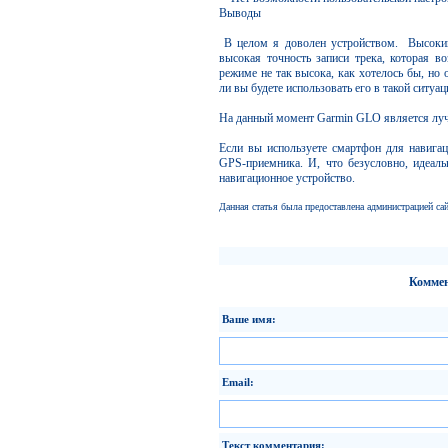
Выводы
В целом я доволен устройством. Высокий 
высокая точность записи трека, которая во
режиме не так высока, как хотелось бы, но
ли вы будете использовать его в такой ситуац
На данный момент Garmin GLO является лу
Если вы используете смартфон для навига
GPS-приемника. И, что безусловно, идеал
навигационное устройство.
Данная статья была предоставлена администрацией сай
Коммен
Ваше имя:
Email:
Текст комментария: