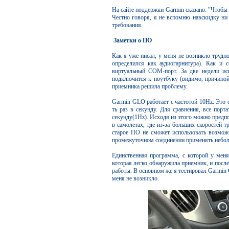
На сайте поддержки Garmin сказано: "Чтобы
Честно говоря, я не вспомню навскидку ни
требования.
Заметки о ПО
Как я уже писал, у меня не возникло трудн
определился как аудиогарнитура). Как и
виртуальный COM-порт. За две недели ис
подключится к ноутбуку (видимо, причиной
приемника решила проблему.
Garmin GLO работает с частотой 10Hz. Это 
ть раз в секунду. Для сравнения, все пор
секунду(1Hz). Исходя из этого можно предпо
в самолетах, где из-за больших скоростей т
старое ПО не сможет использовать возможн
промежуточном соединении применять небо
Единственная программа, с которой у меня 
которая легко обнаружила приемник, и после
работы. В основном же я тестировал Garmin
меня не возникло.