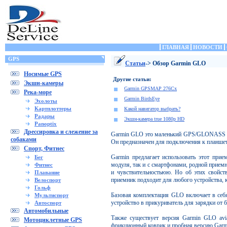
ГЛАВНАЯ
НОВОСТИ
GPS
Статьи
-> Обзор Garmin GLO
Носимые GPS
Другие статьи:
Экшн-камеры
Garmin GPSMAP 276Cx
Река-море
Garmin BirdsEye
Эхолоты
Картплоттеры
Какой навигатор выбрать?
Радары
Экшн-камера true 1080p HD
Panoptix
Дрессировка и слежение за
Garmin GLO это маленький GPS/GLONASS при
собаками
Он предназначен для подключения к планшет
Спорт, Фитнес
Garmin предлагает использовать этот прие
Бег
модуля, так и с смартфонами, родной приемн
Фитнес
и чувствительностьюю. Но об этих свойст
Плавание
приемник подходит для любого устройства, 
Велоспорт
Гольф
Базовая комплектация GLO включает в себя
Мультиспорт
устройство в прикуриватель для зарядки от 
Автоспорт
Автомобильные
Также существует версия Garmin GLO avia
Мотоциклетные GPS
фрикционный коврик и пробная версию Garmi