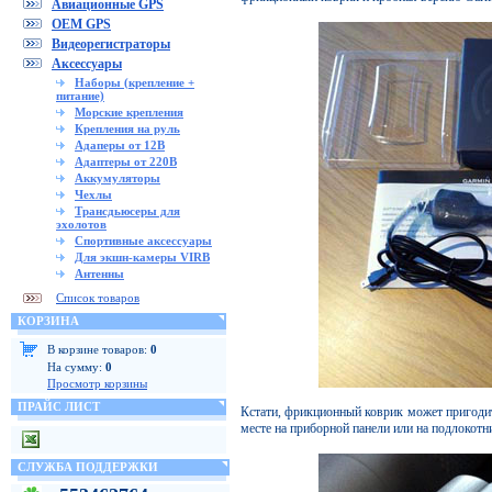
Авиационные GPS
OEM GPS
Видеорегистраторы
Аксессуары
Наборы (крепление +
питание)
Морские крепления
Крепления на руль
Адаперы от 12В
Адаптеры от 220В
Аккумуляторы
Чехлы
Трансдьюсеры для
эхолотов
Спортивные аксессуары
Для экшн-камеры VIRB
Антенны
Список товаров
КОРЗИНА
В корзине товаров:
0
На сумму:
0
Просмотр корзины
ПРАЙС ЛИСТ
Кстати, фрикционный коврик может пригодит
месте на приборной панели или на подлокот
СЛУЖБА ПОДДЕРЖКИ