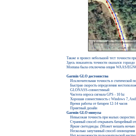
Также я провел небольшой тест точности пр
Здесь показатель точности оказался гораздо
Montana была отключена опция WAAS/EGNOS,
Garmin GLO достоинства
Исключительная точность в статической п
Быстрая скорость определения местополо
GLONASS-совместимый
Частота опроса сигнала GPS - 10 hz
Хорошая совместимость с Windows 7, Andr
Время работы от батареи 12-14 часов
Приятный дизайн
Garmin GLO минусы
Невысокая точность при малых скоростях
Странный способ открывать батарейный от
Яркие светодиоды. (Может мешать ночью 
Несколько запутанный способ оповещения о
Нет возможности пользовательской настро