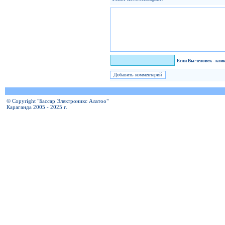
Я человек!
Если Вы человек - кли
© Copyright "Бассар Электроникс Алатоо"
Караганда 2005 - 2025 г.