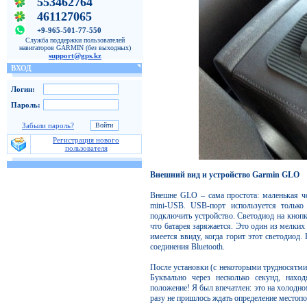
553462764
461127065
+9-965-501-77-550
Служба поддержки пользователей
навигаторов GARMIN (без выходных)
support@gps.kz
ВХОД
Логин:
Пароль:
Забыли пароль?
Регистрация нового
пользователя
Внешний вид и устройство Garmin GLO
Внешне GLO – сама проcтота: маленькая че
mini-USB. USB-порт используется только
подключить устройство. Светодиод на кнопк
что батарея заряжается. Это один из мелки
имеется ввиду, когда горит этот светодиод.
соединения Bluetooth.
После установки (с некоторыми трудносятми
Буквально через несколько секунд, нахо
положение! Я был впечатлен: это на холодно
разу не пришлось ждать определение местоп