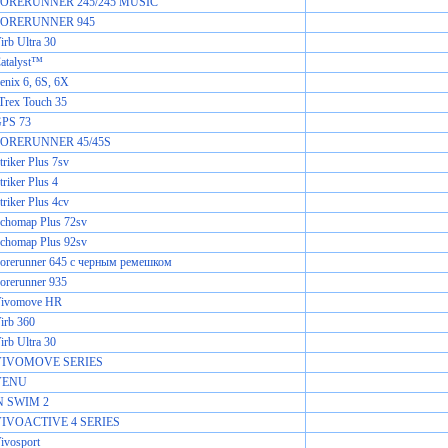
 FORERUNNER 245/245 MUSIC
 FORERUNNER 945
rb Ultra 30
atalyst™
enix 6, 6S, 6X
Trex Touch 35
GPS 73
FORERUNNER 45/45S
riker Plus 7sv
riker Plus 4
riker Plus 4cv
chomap Plus 72sv
chomap Plus 92sv
orerunner 645 с черным ремешком
orerunner 935
Vivomove HR
irb 360
rb Ultra 30
 VIVOMOVE SERIES
 VENU
 SWIM 2
VIVOACTIVE 4 SERIES
ivosport