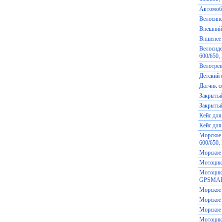
Автомоби
Велосипе
Внешний
Вншенее 
Велосиде
600/650, 
Велотре
Детский ф
Датчик 
Закрытый
Закрытый
Кейс для
Кейс для
Морское 
600/650, 
Морское 
Мотоцикл
Мотоцикл
GPSMAP
Морское
Морское
Морское
Мотоцикл