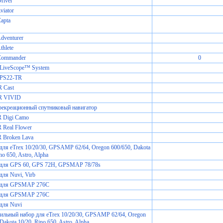
iver
iator
apta
venturer
hlete
ommander
0
 LiveScope™ System
 PS22-TR
 Cast
R VIVID
екреационный спутниковый навигатор
JR Digi Camo
R Real Flower
JR Broken Lava
для eTrex 10/20/30, GPSAMP 62/64, Oregon 600/650, Dakota
no 650, Astro, Alpha
 для GPS 60, GPS 72H, GPSMAP 78/78s
для Nuvi, Virb
 для GPSMAP 276C
 для GPSMAP 276C
для Nuvi
льный набор для eTrex 10/20/30, GPSAMP 62/64, Oregon
Dakota 10/20, Rino 650, Astro, Alpha