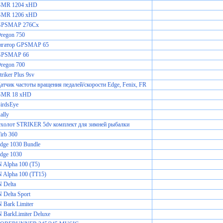
GMR 1204 xHD
GMR 1206 xHD
GPSMAP 276Cx
regon 750
игатор GPSMAP 65
GPSMAP 66
regon 700
riker Plus 9sv
атчик частоты вращения педалей/скорости Edge, Fenix, FR
GMR 18 xHD
irdsEye
ally
Эхолот STRIKER 5dv комплект для зимней рыбалки
irb 360
dge 1030 Bundle
dge 1030
Alpha 100 (T5)
Alpha 100 (TT15)
Delta
Delta Sport
Bark Limiter
BarkLimiter Deluxe