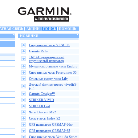
АТНАЯ СВЯЗЬ
АКЦИИ
ПОИСК
ПОМОЩЬ
НОВИНКИ
Спортивные часы VENU 2S
Garmin Rally
TREAD рекреационный
спутниковый навигатор
Мультиспортивные часы Enduro
Спортивные часы Forerunner 35
Стильные смарт-часы Lily
Детский фитнес трекер vivofit®
jr. 3
Garmin Catalyst™
STRIKER VIVID
STRIKER Cast
Часы Descent Mk2
Смарт-весы Index S2
GPS навигатор GPSMAP 66sr
GPS навигатор GPSMAP 65
Спортивные часы Venu Sq Series