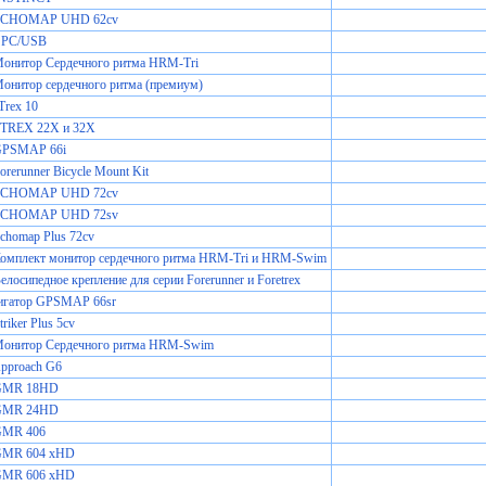
 ECHOMAP UHD 62cv
 PC/USB
Монитор Сердечного ритма HRM-Tri
онитор сердечного ритма (премиум)
Trex 10
ETREX 22X и 32X
GPSMAP 66i
orerunner Bicycle Mount Kit
 ECHOMAP UHD 72cv
 ECHOMAP UHD 72sv
chomap Plus 72cv
Комплект монитор сердечного ритма HRM-Tri и HRM-Swim
елосипедное крепление для серии Forerunner и Foretrex
игатор GPSMAP 66sr
riker Plus 5cv
Монитор Сердечного ритма HRM-Swim
pproach G6
 GMR 18HD
 GMR 24HD
GMR 406
GMR 604 xHD
GMR 606 xHD