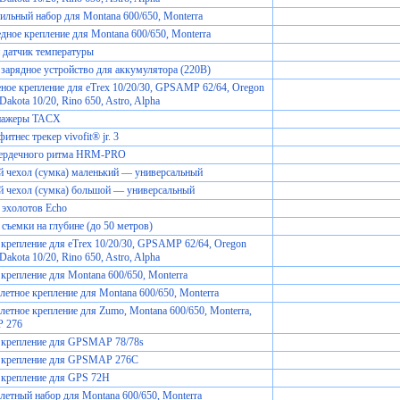
льный набор для Montana 600/650, Monterra
дное крепление для Montana 600/650, Monterra
 датчик температуры
зарядное устройство для аккумулятора (220В)
ное крепление для eTrex 10/20/30, GPSAMP 62/64, Oregon
Dakota 10/20, Rino 650, Astro, Alpha
нажеры TACX
итнес трекер vivofit® jr. 3
сердечного ритма HRM-PRO
 чехол (сумка) маленький — универсальный
 чехол (сумка) большой — универсальный
 эхолотов Echo
 съемки на глубине (до 50 метров)
крепление для eTrex 10/20/30, GPSAMP 62/64, Oregon
Dakota 10/20, Rino 650, Astro, Alpha
крепление для Montana 600/650, Monterra
етное крепление для Montana 600/650, Monterra
етное крепление для Zumo, Montana 600/650, Monterra,
 276
 крепление для GPSMAP 78/78s
 крепление для GPSMAP 276C
 крепление для GPS 72H
етный набор для Montana 600/650, Monterra