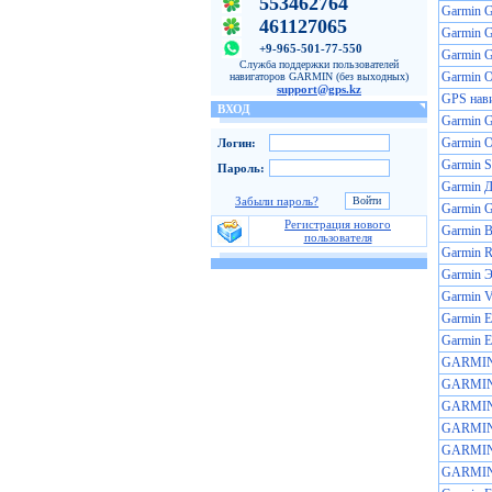
553462764
Garmin 
461127065
Garmin 
+9-965-501-77-550
Garmin 
Служба поддержки пользователей
Garmin O
навигаторов GARMIN (без выходных)
support@gps.kz
GPS нав
ВХОД
Garmin 
Garmin O
Логин:
Garmin St
Пароль:
Garmin Д
Забыли пароль?
Garmin 
Регистрация нового
Garmin B
пользователя
Garmin R
Garmin 
Garmin V
Garmin E
Garmin E
GARMIN 
GARMIN 
GARMIN 
GARMIN 
GARMIN 
GARMIN 