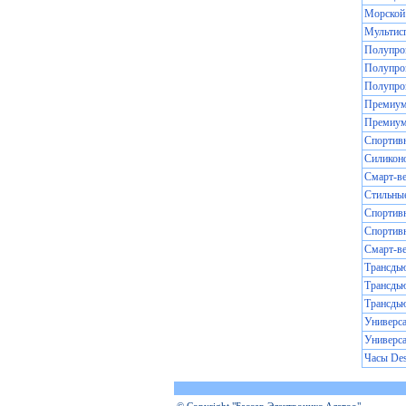
Морской 
Мультис
Полупроз
Полупроз
Полупро
Премиум 
Премиум 
Спортивн
Силиконо
Смарт-ве
Стильные
Спортивн
Спортив
Смарт-ве
Трансдью
Трансдью
Трансдь
Универса
Универса
Часы De