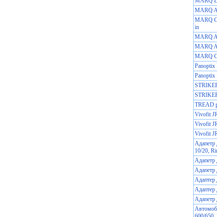
MARQ Dr
MARQ Av
MARQ C
in
MARQ Ad
MARQ At
MARQ C
Panoptix
Panoptix
STRIKER
STRIKE
TREAD р
Vivofit 
Vivofit J
Vivofit 
Адапетр 
10/20, Ri
Адапетр
Адапетр 
Адаптер
Адаптер
Адапетр 
Автомоби
600/650, 