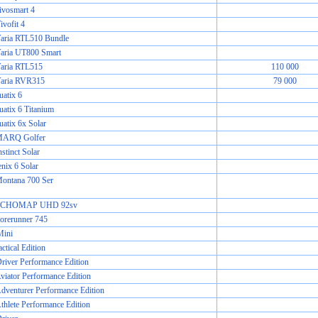
ivosmart 4
vofit 4
aria RTL510 Bundle
aria UT800 Smart
aria RTL515
110 000
aria RVR315
79 000
uatix 6
atix 6 Titanium
atix 6x Solar
MARQ Golfer
stinct Solar
nix 6 Solar
ontana 700 Ser
 ECHOMAP UHD 92sv
orerunner 745
Mini
actical Edition
ver Performance Edition
ator Performance Edition
enturer Performance Edition
lete Performance Edition