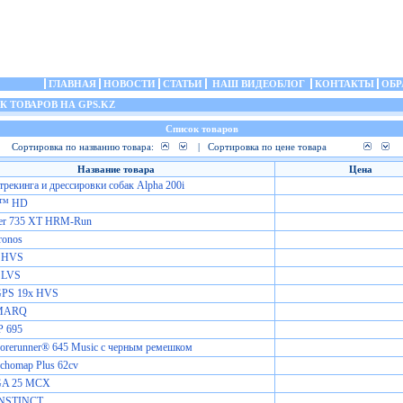
ГЛАВНАЯ
НОВОСТИ
СТАТЬИ
НАШ ВИДЕОБЛОГ
КОНТАКТЫ
ОБР
 ТОВАРОВ НА GPS.KZ
Список товаров
Сортировка по названию товара:
|
Сортировка по цене товара
Название товара
Цена
трекинга и дрессировки собак Alpha 200i
e™ HD
ner 735 XT HRM-Run
ronos
 HVS
 LVS
GPS 19x HVS
 MARQ
 695
orerunner® 645 Music с черным ремешком
chomap Plus 62cv
GA 25 MCX
INSTINCT