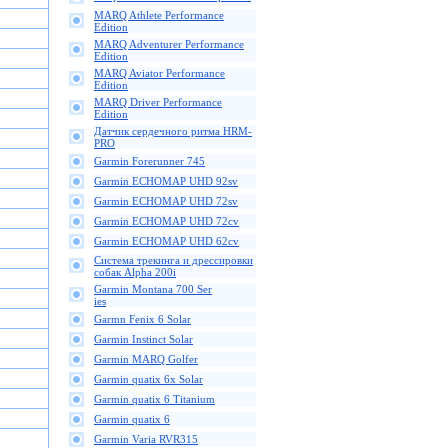
MARQ Athlete Performance
Edition
MARQ Adventurer Performance
Edition
MARQ Aviator Performance
Edition
MARQ Driver Performance
Edition
Датчик сердечного ритма HRM-
PRO
Garmin Forerunner 745
Garmin ECHOMAP UHD 92sv
Garmin ECHOMAP UHD 72sv
Garmin ECHOMAP UHD 72cv
Garmin ECHOMAP UHD 62cv
Cистема трекинга и дрессировки
собак Alpha 200i
Garmin Montana 700 Ser
ies
Garmn Fenix 6 Solar
Garmin Instinct Solar
Garmin MARQ Golfer
Garmin quatix 6x Solar
Garmin quatix 6 Titanium
Garmin quatix 6
Garmin Varia RVR315