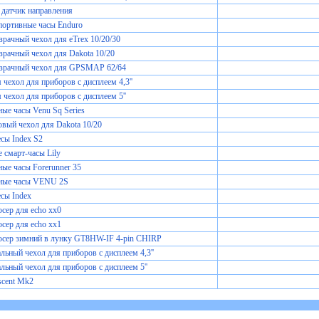
датчик направления
портивные часы Enduro
рачный чехол для eTrex 10/20/30
рачный чехол для Dakota 10/20
зрачный чехол для GPSMAP 62/64
чехол для приборов с дисплеем 4,3''
чехол для приборов с дисплеем 5''
ые часы Venu Sq Series
вый чехол для Dakota 10/20
сы Index S2
 смарт-часы Lily
ые часы Forerunner 35
ные часы VENU 2S
сы Index
сер для echo xx0
сер для echo xx1
юсер зимний в лунку GT8HW-IF 4-pin CHIRP
льный чехол для приборов с дисплеем 4,3''
льный чехол для приборов с дисплеем 5''
scent Mk2