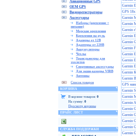
Авиационные GPS
Garmin
OEM GPS
GPS 18x
Видеорегистраторы
Аксессуары
Garmin 
Наборы (крепление +
Garmin М
питание)
Garmin e
Морские крепления
Крепления на руль
Garmin 
Адаперы от 12В
Garmin 
Адаптеры от 220В
Garmin F
Аккумуляторы
Чехлы
Garmin
Трансдьюсеры для
Garmin
эхолотов
Garmin E
Спортивные аксессуары
Для экшн-камеры VIRB
Garmin 
Антенны
Garmin В
Список товаров
GPS нав
КОРЗИНА
Garmin St
Garmin 
В корзине товаров:
0
На сумму:
0
Garmin A
Просмотр корзины
Garmin
ПРАЙС ЛИСТ
Garmin
Garmin 
Garmin 
СЛУЖБА ПОДДЕРЖКИ
Garmin 