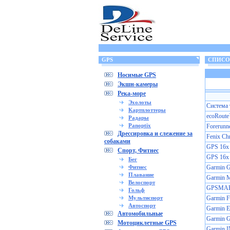
GPS
СПИСОК
Носимые GPS
Экшн-камеры
Река-море
Эхолоты
Cистема 
Картплоттеры
ecoRout
Радары
Panoptix
Forerun
Дрессировка и слежение за
Fenix Ch
собаками
GPS 16x
Спорт, Фитнес
GPS 16x
Бег
Фитнес
Garmin 
Плавание
Garmin
Велоспорт
GPSMAP
Гольф
Мультиспорт
Garmin F
Автоспорт
Garmin E
Автомобильные
Garmin 
Мотоциклетные GPS
Garmin 