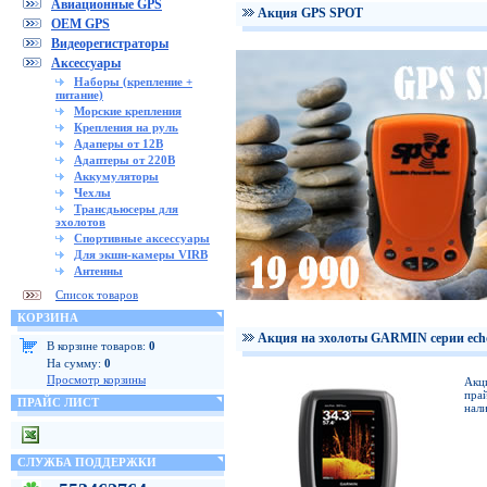
Авиационные GPS
Акция GPS SPOT
OEM GPS
Видеорегистраторы
Аксессуары
Наборы (крепление +
питание)
Морские крепления
Крепления на руль
Адаперы от 12В
Адаптеры от 220В
Аккумуляторы
Чехлы
Трансдьюсеры для
эхолотов
Спортивные аксессуары
Для экшн-камеры VIRB
Антенны
Список товаров
КОРЗИНА
Акция на эхолоты GARMIN серии ech
В корзине товаров:
0
На сумму:
0
Просмотр корзины
Акц
прай
ПРАЙС ЛИСТ
нали
СЛУЖБА ПОДДЕРЖКИ