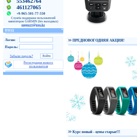
553462764
461127065
+9-965-501-77-550
Служба поддержки пользователей
навигаторов GARMIN (без выходных)
support@gps.kz
ВХОД
Логин:
ПРЕДНОВОГОДНЯЯ АКЦИЯ!
Пароль:
Забыли пароль?
Регистрация нового
пользователя
Курс новый - цены старые!!!