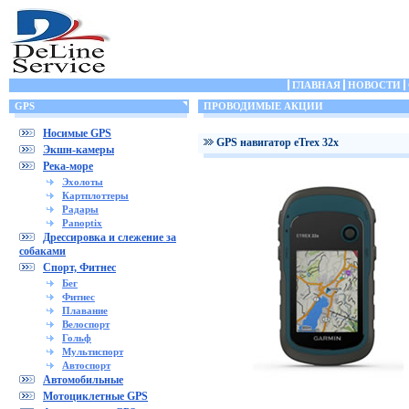
ГЛАВНАЯ
НОВОСТИ
GPS
ПРОВОДИМЫЕ АКЦИИ
Носимые GPS
GPS навигатор eTrex 32x
Экшн-камеры
Река-море
Эхолоты
Картплоттеры
Радары
Panoptix
Дрессировка и слежение за
собаками
Спорт, Фитнес
Бег
Фитнес
Плавание
Велоспорт
Гольф
Мультиспорт
Автоспорт
Автомобильные
Мотоциклетные GPS