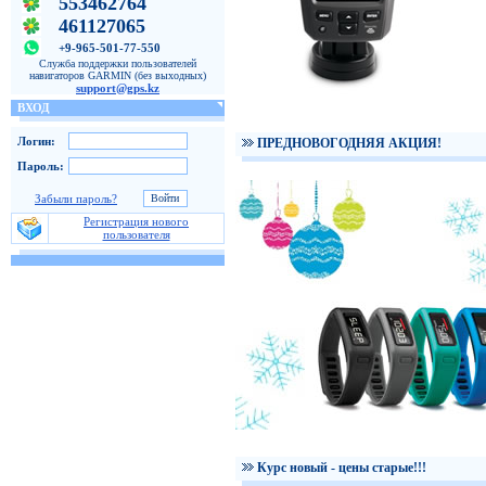
553462764
461127065
+9-965-501-77-550
Служба поддержки пользователей
навигаторов GARMIN (без выходных)
support@gps.kz
ВХОД
Логин:
ПРЕДНОВОГОДНЯЯ АКЦИЯ!
Пароль:
Забыли пароль?
Регистрация нового
пользователя
Курс новый - цены старые!!!