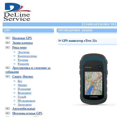
ГЛАВНАЯ
НОВОСТИ
GPS
ПРОВОДИМЫЕ АКЦИИ
Носимые GPS
GPS навигатор eTrex 32x
Экшн-камеры
Река-море
Эхолоты
Картплоттеры
Радары
Panoptix
Дрессировка и слежение за
собаками
Спорт, Фитнес
Бег
Фитнес
Плавание
Велоспорт
Гольф
Мультиспорт
Автоспорт
Автомобильные
Мотоциклетные GPS