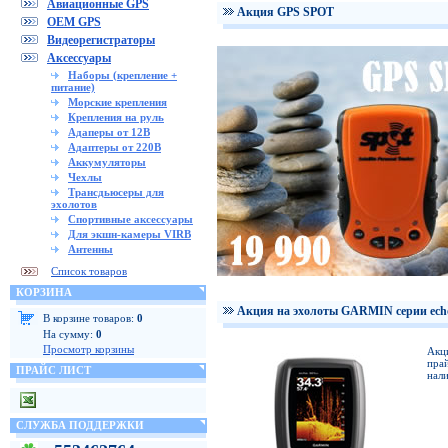
Авиационные GPS
Акция GPS SPOT
OEM GPS
Видеорегистраторы
Аксессуары
Наборы (крепление +
питание)
Морские крепления
Крепления на руль
Адаперы от 12В
Адаптеры от 220В
Аккумуляторы
Чехлы
Трансдьюсеры для
эхолотов
Спортивные аксессуары
Для экшн-камеры VIRB
Антенны
Список товаров
КОРЗИНА
Акция на эхолоты GARMIN серии ech
В корзине товаров:
0
На сумму:
0
Просмотр корзины
Акц
прай
ПРАЙС ЛИСТ
нали
СЛУЖБА ПОДДЕРЖКИ