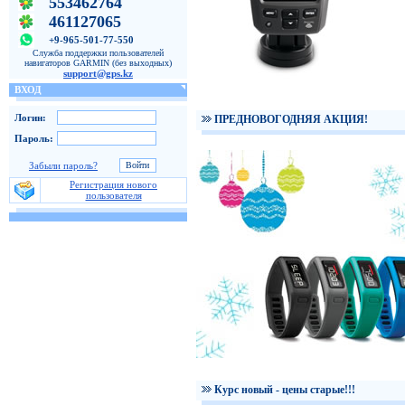
553462764
461127065
+9-965-501-77-550
Служба поддержки пользователей
навигаторов GARMIN (без выходных)
support@gps.kz
ВХОД
Логин:
ПРЕДНОВОГОДНЯЯ АКЦИЯ!
Пароль:
Забыли пароль?
Регистрация нового
пользователя
Курс новый - цены старые!!!