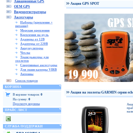
Авиационные GPS
Акция GPS SPOT
OEM GPS
Видеорегистраторы
Аксессуары
Наборы (крепление +
питание)
Морские крепления
Крепления на руль
Адаперы от 12В
Адаптеры от 220В
Аккумуляторы
Чехлы
Трансдьюсеры для
эхолотов
Спортивные аксессуары
Для экшн-камеры VIRB
Антенны
Список товаров
КОРЗИНА
Акция на эхолоты GARMIN серии ech
В корзине товаров:
0
На сумму:
0
Просмотр корзины
Акц
прай
ПРАЙС ЛИСТ
нали
СЛУЖБА ПОДДЕРЖКИ