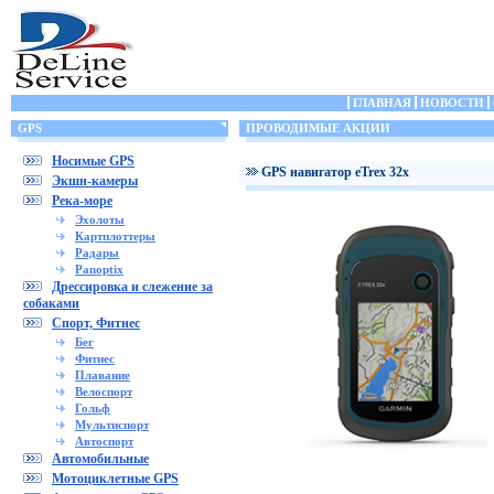
ГЛАВНАЯ
НОВОСТИ
GPS
ПРОВОДИМЫЕ АКЦИИ
Носимые GPS
GPS навигатор eTrex 32x
Экшн-камеры
Река-море
Эхолоты
Картплоттеры
Радары
Panoptix
Дрессировка и слежение за
собаками
Спорт, Фитнес
Бег
Фитнес
Плавание
Велоспорт
Гольф
Мультиспорт
Автоспорт
Автомобильные
Мотоциклетные GPS