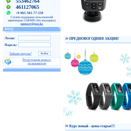
553462764
461127065
+9-965-501-77-550
Служба поддержки пользователей
навигаторов GARMIN (без выходных)
support@gps.kz
ВХОД
Логин:
ПРЕДНОВОГОДНЯЯ АКЦИЯ!
Пароль:
Забыли пароль?
Регистрация нового
пользователя
Курс новый - цены старые!!!