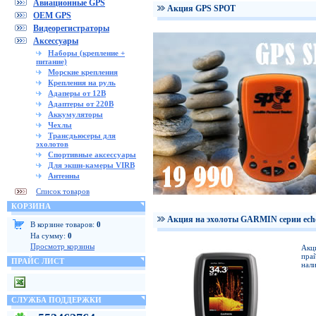
Авиационные GPS
Акция GPS SPOT
OEM GPS
Видеорегистраторы
Аксессуары
Наборы (крепление +
питание)
Морские крепления
Крепления на руль
Адаперы от 12В
Адаптеры от 220В
Аккумуляторы
Чехлы
Трансдьюсеры для
эхолотов
Спортивные аксессуары
Для экшн-камеры VIRB
Антенны
Список товаров
КОРЗИНА
Акция на эхолоты GARMIN серии ech
В корзине товаров:
0
На сумму:
0
Просмотр корзины
Акц
прай
ПРАЙС ЛИСТ
нали
СЛУЖБА ПОДДЕРЖКИ