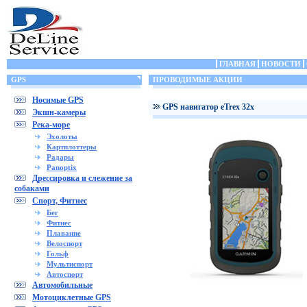
ГЛАВНАЯ
НОВОСТИ
GPS
ПРОВОДИМЫЕ АКЦИИ
Носимые GPS
GPS навигатор eTrex 32x
Экшн-камеры
Река-море
Эхолоты
Картплоттеры
Радары
Panoptix
Дрессировка и слежение за
собаками
Спорт, Фитнес
Бег
Фитнес
Плавание
Велоспорт
Гольф
Мультиспорт
Автоспорт
Автомобильные
Мотоциклетные GPS