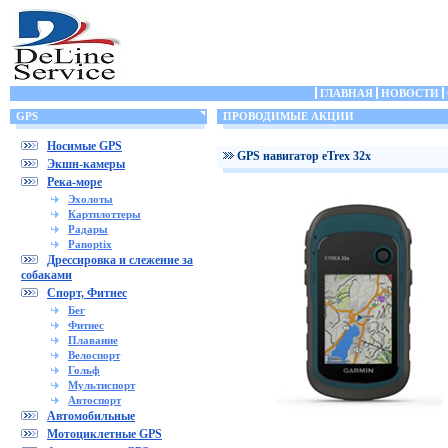
ГЛАВНАЯ
НОВОСТИ
GPS
ПРОВОДИМЫЕ АКЦИИ
Носимые GPS
GPS навигатор eTrex 32x
Экшн-камеры
Река-море
Эхолоты
Картплоттеры
Радары
Panoptix
Дрессировка и слежение за
собаками
Спорт, Фитнес
Бег
Фитнес
Плавание
Велоспорт
Гольф
Мультиспорт
Автоспорт
Автомобильные
Мотоциклетные GPS