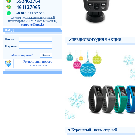
553462764
461127065
+9-965-501-77-550
Служба поддержки пользователей
навигаторов GARMIN (без выходных)
support@gps.kz
ВХОД
Логин:
ПРЕДНОВОГОДНЯЯ АКЦИЯ!
Пароль:
Забыли пароль?
Регистрация нового
пользователя
Курс новый - цены старые!!!