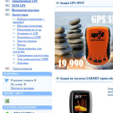
Авиационные GPS
Акция GPS SPOT
OEM GPS
Видеорегистраторы
Аксессуары
Наборы (крепление +
питание)
Морские крепления
Крепления на руль
Адаперы от 12В
Адаптеры от 220В
Аккумуляторы
Чехлы
Трансдьюсеры для
эхолотов
Спортивные аксессуары
Для экшн-камеры VIRB
Антенны
Список товаров
КОРЗИНА
Акция на эхолоты GARMIN серии ech
В корзине товаров:
0
На сумму:
0
Просмотр корзины
Акц
прай
ПРАЙС ЛИСТ
нали
СЛУЖБА ПОДДЕРЖКИ