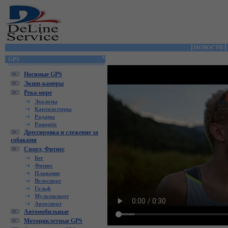
НОВОСТИ
GPS
Носимые GPS
Экшн-камеры
Река-море
Эхолоты
Картплоттеры
Радары
Panoptix
Дрессировка и слежение за
собаками
Спорт, Фитнес
Бег
Фитнес
Плавание
Велоспорт
Гольф
Мультиспорт
Автоспорт
Автомобильные
Мотоциклетные GPS