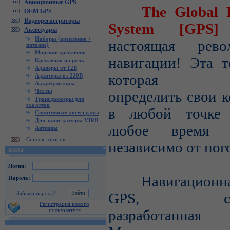
Авиационные GPS
The Global Pos
OEM GPS
Видеорегистраторы
System [GP
Аксессуары
Наборы (крепление +
настоящая рев
питание)
Морские крепления
навигации! Эта т
Крепления на руль
Адаперы от 12В
которая по
Адаптеры от 220В
Аккумуляторы
Чехлы
определить свои 
Трансдьюсеры для
эхолотов
в любой точке 
Спортивные аксессуары
Для экшн-камеры VIRB
любое время 
Антенны
Список товаров
независимо от пог
ВХОД
Логин:
Навигационная
Пароль:
Забыли пароль?
GPS, спец
Регистрация нового
пользователя
разработанная