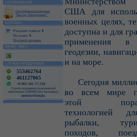
Министерством
СЕРТИФИКАТЫ
США для исполь
Сертификаты компании
"Бассар Электроникс"
военных целях, те
КОРЗИНА
доступна и для гр
В корзине товаров:
0
На сумму:
0
применения в 
Просмотр корзины
ПРАЙС ЛИСТ
геодезии, навигац
и на море.
СЛУЖБА ПОДДЕРЖКИ
553462764
461127065
Сегодня миллио
+9-965-501-77-550
Служба поддержки пользователей
во всем мире п
навигаторов GARMIN (без выходных)
support@gps.kz
этой порази
технологией дл
рыбалки, турис
походов, пое